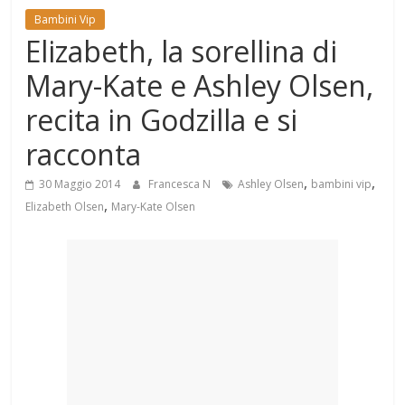
Mondo
Bambini Vip
Elizabeth, la sorellina di
Mary-Kate e Ashley Olsen,
recita in Godzilla e si
racconta
,
,
30 Maggio 2014
Francesca N
Ashley Olsen
bambini vip
,
Elizabeth Olsen
Mary-Kate Olsen