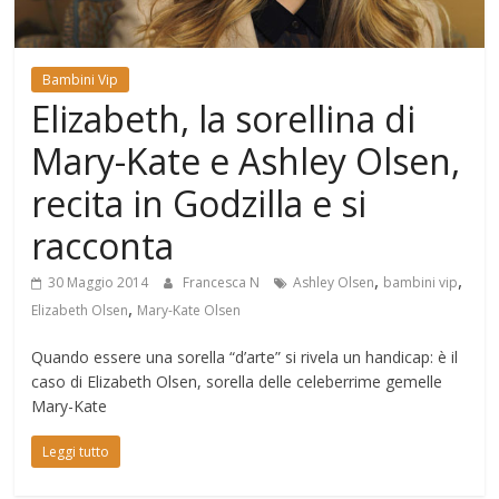
Mondo
Bambini Vip
Elizabeth, la sorellina di
Mary-Kate e Ashley Olsen,
recita in Godzilla e si
racconta
,
,
30 Maggio 2014
Francesca N
Ashley Olsen
bambini vip
,
Elizabeth Olsen
Mary-Kate Olsen
Quando essere una sorella “d’arte” si rivela un handicap: è il
caso di Elizabeth Olsen, sorella delle celeberrime gemelle
Mary-Kate
Leggi tutto