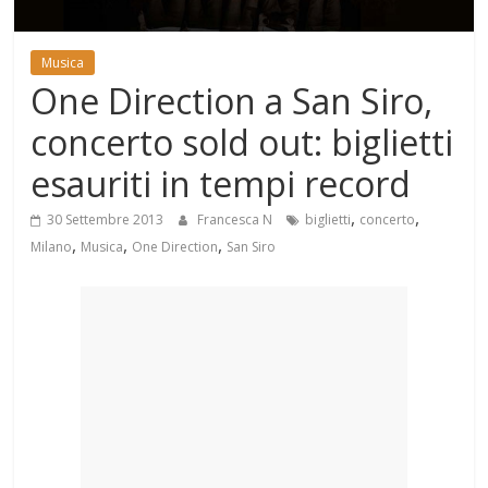
Mondo
Musica
One Direction a San Siro,
concerto sold out: biglietti
esauriti in tempi record
,
,
30 Settembre 2013
Francesca N
biglietti
concerto
,
,
,
Milano
Musica
One Direction
San Siro