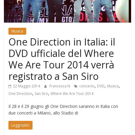
Mondo
Musica
One Direction in Italia: il
DVD ufficiale del Where
We Are Tour 2014 verrà
registrato a San Siro
,
,
,
22 Maggio 2014
Francesca N
concerto
DVD
Musica
,
,
One Direction
San Siro
Where We Are Tour 2014
Il 28 e il 29 giugno gli One Direction saranno in Italia con
due concerti a Milano, allo Stadio di
Leggi tutto