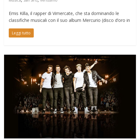
Musica
San Siro
Verissimo
Emis Killa, il rapper di Vimercate, che sta dominando le
classifiche musicali con il suo album Mercurio (disco d’oro in
Leggi tutto