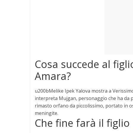
e
Mondo
Cosa succede al figli
Amara?
u200bMelike Ipek Yalova mostra a Verissimo 
interpreta Mujgan, personaggio che ha da poco
rimasto orfano da piccolissimo, portato in o
meningite
.
Che fine farà il figlio