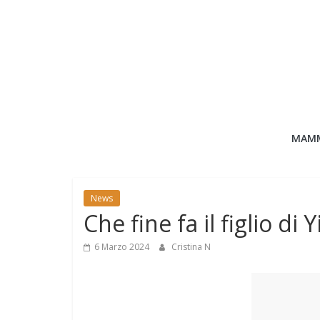
Salta
al
contenuto
Bimbo
MAM
News
News
News
moda,
Che fine fa il figlio di
mamme,
spettacolo
6 Marzo 2024
Cristina N
e
bambini:
news
Italia