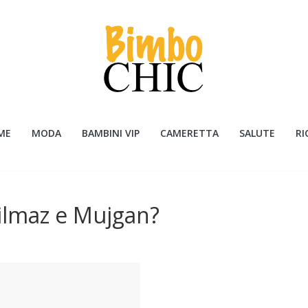
ME
MODA
BAMBINI VIP
CAMERETTA
SALUTE
RI
 Yilmaz e Mujgan?