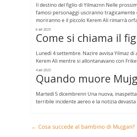
Il destino del figlio di Yilmaznn Nelle pro
famosi personaggi usciranno tragicamente d
moriranno e
il piccolo Kerem Ali rimarrà or
6 set 2023
Come si chiama il fig
Lunedì 4 settembre. Nazire avvisa Yilmaz di a
Kerem Ali
mentre si allontanavano con Frike
4 set 2023
Quando muore Mujg
Martedì 5 dicembre
nn Una nuova, inaspetta
terribile incidente aereo e la notizia devasta 
←
Cosa succede al bambino di Mujgan?