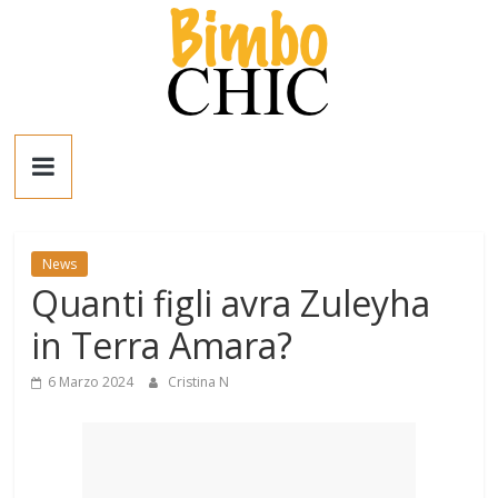
Salta
al
contenuto
Bimbo
News
News
News
Quanti figli avra Zuleyha
moda,
mamme,
in Terra Amara?
spettacolo
e
6 Marzo 2024
Cristina N
bambini:
news
Italia
e