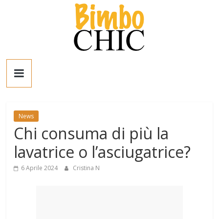
Salta
al
contenuto
Bimbo
News
News
News
Chi consuma di più la
moda,
mamme,
lavatrice o l’asciugatrice?
spettacolo
e
6 Aprile 2024
Cristina N
bambini:
news
Italia
e