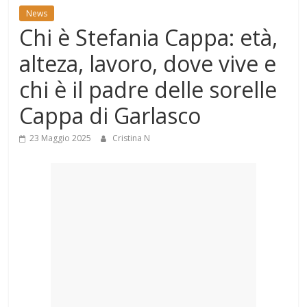
Mondo
News
Chi è Stefania Cappa: età,
alteza, lavoro, dove vive e
chi è il padre delle sorelle
Cappa di Garlasco
23 Maggio 2025
Cristina N