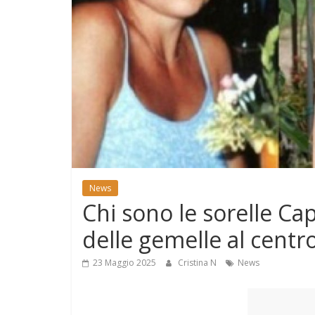
e
Mondo
News
Chi sono le sorelle Cap
delle gemelle al centr
23 Maggio 2025
Cristina N
News