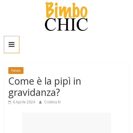
Salta
al
contenuto
Bimbo
News
News
News
Come è la pipì in
moda,
mamme,
gravidanza?
spettacolo
e
6 Aprile 2024
Cristina N
bambini:
news
Italia
e