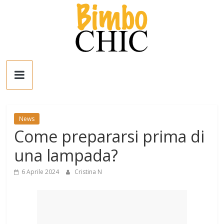
Salta
al
contenuto
Bimbo
News
News
News
Come prepararsi prima di
moda,
mamme,
una lampada?
spettacolo
e
6 Aprile 2024
Cristina N
bambini:
news
Italia
e