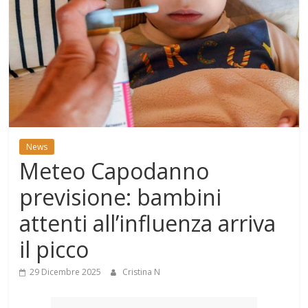
Mondo
News
Meteo Capodanno
previsione: bambini
attenti all’influenza arriva
il picco
29 Dicembre 2025
Cristina N