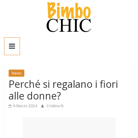
Salta
al
contenuto
Bimbo
News
News
News
Perché si regalano i fiori
moda,
mamme,
alle donne?
spettacolo
e
6 Marzo 2024
Cristina N
bambini:
news
Italia
e