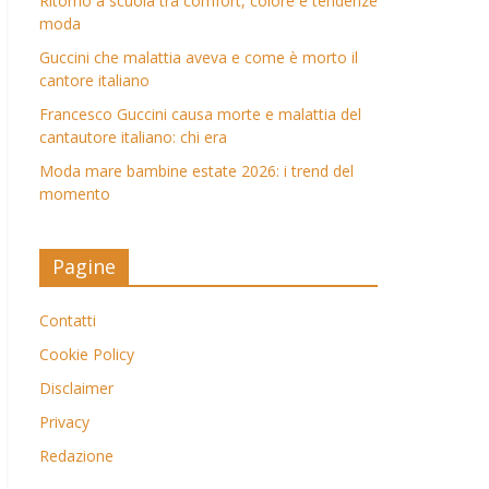
Ritorno a scuola tra comfort, colore e tendenze
moda
Guccini che malattia aveva e come è morto il
cantore italiano
Francesco Guccini causa morte e malattia del
cantautore italiano: chi era
Moda mare bambine estate 2026: i trend del
momento
Pagine
Contatti
Cookie Policy
Disclaimer
Privacy
Redazione