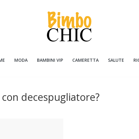
ME
MODA
BAMBINI VIP
CAMERETTA
SALUTE
RI
a con decespugliatore?