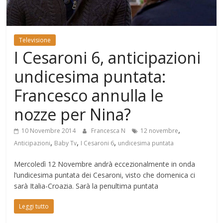
Mondo
Televisione
I Cesaroni 6, anticipazioni
undicesima puntata:
Francesco annulla le
nozze per Nina?
,
10 Novembre 2014
Francesca N
12 novembre
,
,
,
Anticipazioni
Baby Tv
I Cesaroni 6
undicesima puntata
Mercoledì 12 Novembre andrà eccezionalmente in onda
l’undicesima puntata dei Cesaroni, visto che domenica ci
sarà Italia-Croazia. Sarà la penultima puntata
Leggi tutto