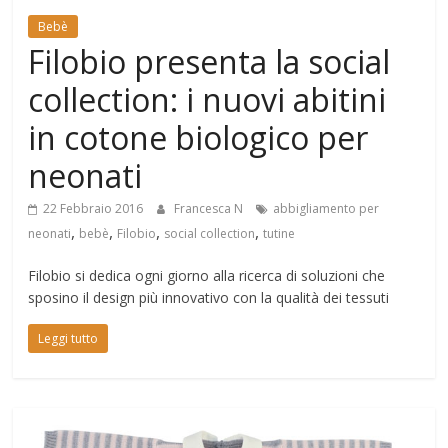
Mondo
Bebè
Filobio presenta la social
collection: i nuovi abitini
in cotone biologico per
neonati
22 Febbraio 2016
Francesca N
abbigliamento per
,
,
,
,
neonati
bebè
Filobio
social collection
tutine
Filobio si dedica ogni giorno alla ricerca di soluzioni che
sposino il design più innovativo con la qualità dei tessuti
Leggi tutto