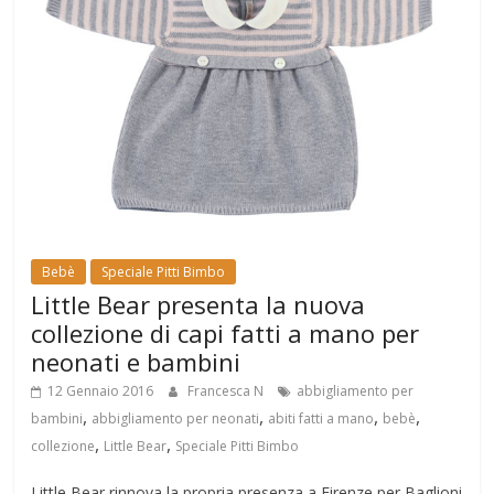
Bebè
Speciale Pitti Bimbo
Little Bear presenta la nuova
collezione di capi fatti a mano per
neonati e bambini
12 Gennaio 2016
Francesca N
abbigliamento per
,
,
,
,
bambini
abbigliamento per neonati
abiti fatti a mano
bebè
,
,
collezione
Little Bear
Speciale Pitti Bimbo
Little Bear rinnova la propria presenza a Firenze per Baglioni