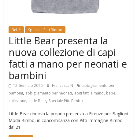
Mondo
Bebè
Speciale Pitti Bimbo
Little Bear presenta la
nuova collezione di capi
fatti a mano per neonati e
bambini
12 Gennaio 2016
Francesca N
abbigliamento per
,
,
,
,
bambini
abbigliamento per neonati
abiti fatti a mano
bebè
,
,
collezione
Little Bear
Speciale Pitti Bimbo
Little Bear rinnova la propria presenza a Firenze per Baglioni
Moda Bimbo, in concomitanza con Pitti Immagine Bimbo:
dal 21