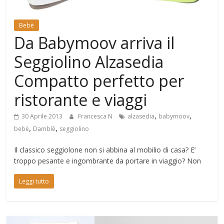
Mondo
Bebè
Da Babymoov arriva il
Seggiolino Alzasedia
Compatto perfetto per
ristorante e viaggi
,
,
30 Aprile 2013
Francesca N
alzasedia
babymoov
,
,
bebè
Damblè
seggiolino
Il classico seggiolone non si abbina al mobilio di casa? E’
troppo pesante e ingombrante da portare in viaggio? Non
Leggi tutto