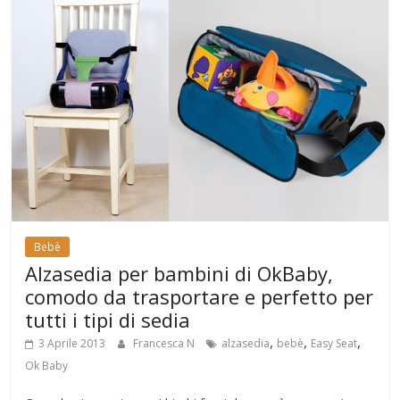
Bebè
Alzasedia per bambini di OkBaby,
comodo da trasportare e perfetto per
tutti i tipi di sedia
,
,
,
3 Aprile 2013
Francesca N
alzasedia
bebè
Easy Seat
Ok Baby