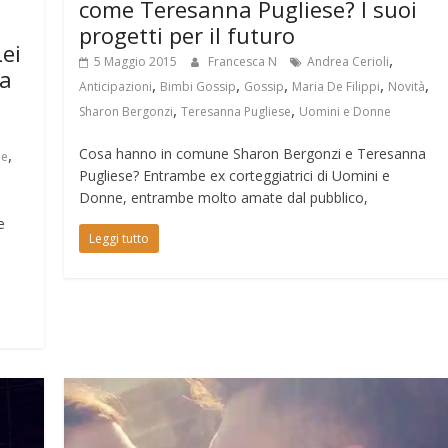
come Teresanna Pugliese? I suoi
progetti per il futuro
Lei
,
5 Maggio 2015
Francesca N
Andrea Cerioli
ta
,
,
,
,
,
Anticipazioni
Bimbi Gossip
Gossip
Maria De Filippi
Novità
,
,
Sharon Bergonzi
Teresanna Pugliese
Uomini e Donne
Cosa hanno in comune Sharon Bergonzi e Teresanna
,
ne
Pugliese? Entrambe ex corteggiatrici di Uomini e
Donne, entrambe molto amate dal pubblico,
e
Leggi tutto