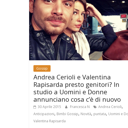
Gossip
Andrea Cerioli e Valentina
Rapisarda presto genitori? In
studio a Uomini e Donne
annunciano cosa c’è di nuovo
,
30 Aprile 2015
Francesca N
Andrea Cerioli
,
,
,
,
Anticipazioni
Bimbi Gossip
Novità
puntata
Uomini e D
Valentina Rapisarda