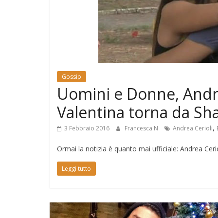
e
Mondo
Gossip
Uomini e Donne, Andre
Valentina torna da Sh
,
3 Febbraio 2016
Francesca N
Andrea Cerioli
Ormai la notizia è quanto mai ufficiale: Andrea Cerio
Leggi tutto