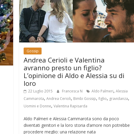
Gossip
Andrea Cerioli e Valentina
avranno presto un figlio?
L’opinione di Aldo e Alessia su di
loro
,
22 Luglio 2015
Francesca N
Aldo Palmeri
Alessia
,
,
,
,
,
Cammarota
Andrea Cerioli
Bimbi Gossip
figlio
gravidanza
,
Uomini e Donne
Valentina Rapisarda
Aldo Palmeri e Alessia Cammarota sono da poco
diventati genitori e la loro storia d’amore non potrebbe
procedere meglio: una relazione nata