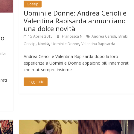
Gossip
Uomini e Donne: Andrea Cerioli e
Valentina Rapisarda annunciano
una dolce novità
,
io
15 Aprile 2015
Francesca N
Andrea Cerioli
Bimbi
,
,
,
Gossip
Novità
Uomini e Donne
Valentina Rapisarda
mbi
Andrea Cerioli e Valentina Rapisarda dopo la loro
esperienza a Uomini e Donne appaiono più innamorati
che mai: sempre insieme
rati
Leggi tutto