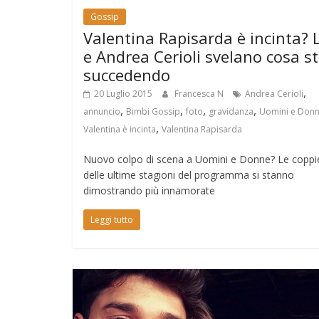
Gossip
Valentina Rapisarda è incinta? 
e Andrea Cerioli svelano cosa s
succedendo
,
20 Luglio 2015
Francesca N
Andrea Cerioli
,
,
,
,
annuncio
Bimbi Gossip
foto
gravidanza
Uomini e Don
,
Valentina è incinta
Valentina Rapisarda
Nuovo colpo di scena a Uomini e Donne? Le coppi
delle ultime stagioni del programma si stanno
dimostrando più innamorate
Leggi tutto