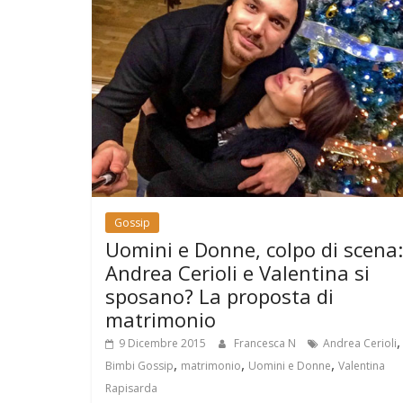
Gossip
Uomini e Donne, colpo di scena:
Andrea Cerioli e Valentina si
sposano? La proposta di
matrimonio
,
9 Dicembre 2015
Francesca N
Andrea Cerioli
,
,
,
Bimbi Gossip
matrimonio
Uomini e Donne
Valentina
Rapisarda