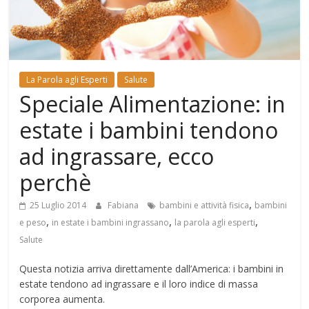
Mondo
La Parola agli Esperti
Salute
Speciale Alimentazione: in
estate i bambini tendono
ad ingrassare, ecco
perchè
,
25 Luglio 2014
Fabiana
bambini e attività fisica
bambini
,
,
,
e peso
in estate i bambini ingrassano
la parola agli esperti
Salute
Questa notizia arriva direttamente dall’America: i bambini in
estate tendono ad ingrassare e il loro indice di massa
corporea aumenta.