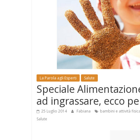
e
Mondo
La Parola agli Esperti
Salute
Speciale Alimentazion
ad ingrassare, ecco p
25 Luglio 2014
Fabiana
bambini e attività fisic
Salute