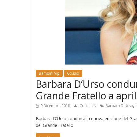
e
Mondo
Bambini Vip
Gossip
Barbara D’Urso condur
Grande Fratello a apri
,
9 Dicembre 2018
Cristina N
Barbara D'Urso
Barbara D’Urso condurrà la nuova edizione del Gran
del Grande Fratello