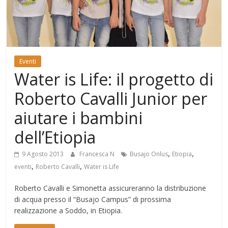
Mondo
Eventi
Water is Life: il progetto di
Roberto Cavalli Junior per
aiutare i bambini
dell’Etiopia
,
,
9 Agosto 2013
Francesca N
Busajo Onlus
Etiopia
,
,
eventi
Roberto Cavalli
Water is Life
Roberto Cavalli e Simonetta assicureranno la distribuzione
di acqua presso il “Busajo Campus” di prossima
realizzazione a Soddo, in Etiopia.