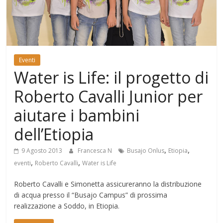
Mondo
Eventi
Water is Life: il progetto di
Roberto Cavalli Junior per
aiutare i bambini
dell’Etiopia
,
,
9 Agosto 2013
Francesca N
Busajo Onlus
Etiopia
,
,
eventi
Roberto Cavalli
Water is Life
Roberto Cavalli e Simonetta assicureranno la distribuzione
di acqua presso il “Busajo Campus” di prossima
realizzazione a Soddo, in Etiopia.