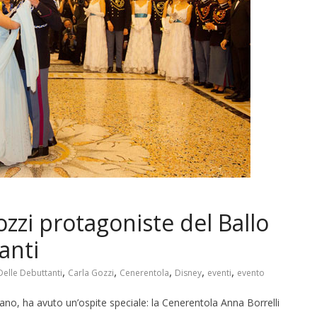
zzi protagoniste del Ballo
anti
,
,
,
,
,
Delle Debuttanti
Carla Gozzi
Cenerentola
Disney
eventi
evento
ilano, ha avuto un’ospite speciale: la Cenerentola Anna Borrelli