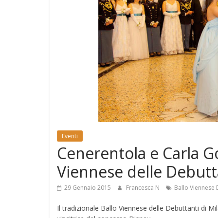
e
Mondo
Eventi
Cenerentola e Carla Go
Viennese delle Debutt
29 Gennaio 2015
Francesca N
Ballo Viennese 
Il tradizionale Ballo Viennese delle Debuttanti di M