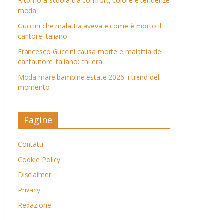
Ritorno a scuola tra comfort, colore e tendenze
moda
Guccini che malattia aveva e come è morto il
cantore italiano
Francesco Guccini causa morte e malattia del
cantautore italiano: chi era
Moda mare bambine estate 2026: i trend del
momento
Pagine
Contatti
Cookie Policy
Disclaimer
Privacy
Redazione