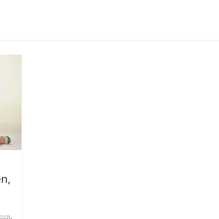
n,
,
ozzi