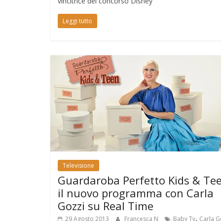
vincitrice del concorso Disney
Leggi tutto
Televisione
Guardaroba Perfetto Kids & Tee
il nuovo programma con Carla
Gozzi su Real Time
,
29 Agosto 2013
Francesca N
Baby Tv
Carla G