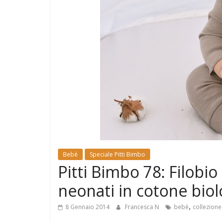
e
Mondo
Bebè
Speciale Pitti Bimbo
Pitti Bimbo 78: Filobi
neonati in cotone biolo
,
8 Gennaio 2014
Francesca N
bebè
collezione