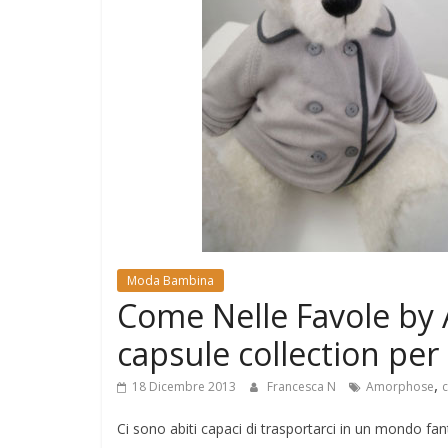
e
Mondo
Moda Bambina
Come Nelle Favole by
capsule collection per
,
18 Dicembre 2013
Francesca N
Amorphose
Ci sono abiti capaci di trasportarci in un mondo fan