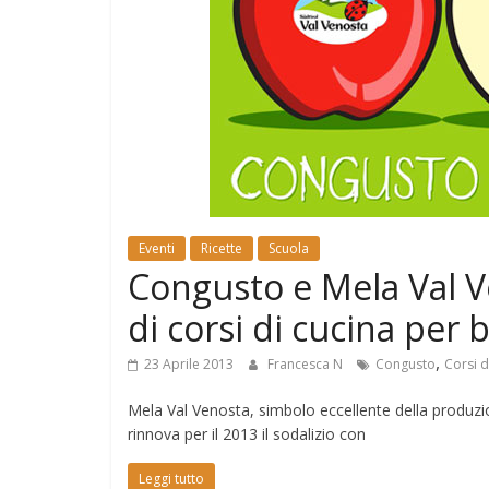
e
Mondo
Eventi
Ricette
Scuola
Congusto e Mela Val V
di corsi di cucina per
,
23 Aprile 2013
Francesca N
Congusto
Corsi d
Mela Val Venosta, simbolo eccellente della produzio
rinnova per il 2013 il sodalizio con
Leggi tutto