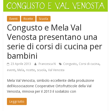
Mondo
Eventi
Ricette
Scuola
Congusto e Mela Val
Venosta presentano una
serie di corsi di cucina per
bambini
,
,
23 Aprile 2013
Francesca N
Congusto
Corsi di cucina
,
,
,
,
eventi
Mela
ricette
scuola
Val Venosta
Mela Val Venosta, simbolo eccellente della produzione
dell’Associazione Cooperative Ortofrutticole della Val
Venosta, rinnova per il 2013 il sodalizio con
Leggi tutto