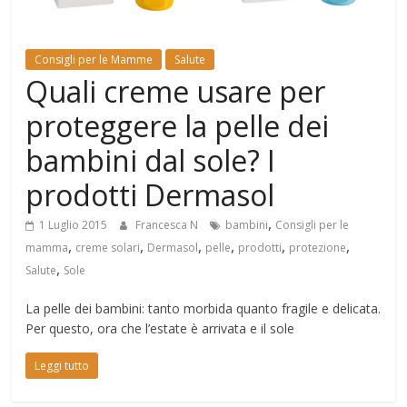
Mondo
Consigli per le Mamme
Salute
Quali creme usare per
proteggere la pelle dei
bambini dal sole? I
prodotti Dermasol
,
1 Luglio 2015
Francesca N
bambini
Consigli per le
,
,
,
,
,
,
mamma
creme solari
Dermasol
pelle
prodotti
protezione
,
Salute
Sole
La pelle dei bambini: tanto morbida quanto fragile e delicata.
Per questo, ora che l’estate è arrivata e il sole
Leggi tutto