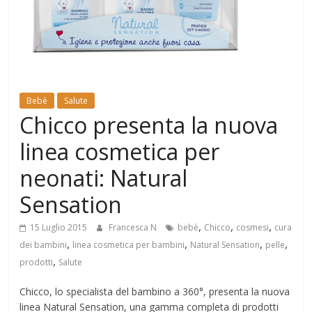
Mondo
Bebè
Salute
Chicco presenta la nuova
linea cosmetica per
neonati: Natural
Sensation
,
,
,
15 Luglio 2015
Francesca N
bebè
Chicco
cosmesi
cura
,
,
,
,
dei bambini
linea cosmetica per bambini
Natural Sensation
pelle
,
prodotti
Salute
Chicco, lo specialista del bambino a 360°, presenta la nuova
linea Natural Sensation, una gamma completa di prodotti