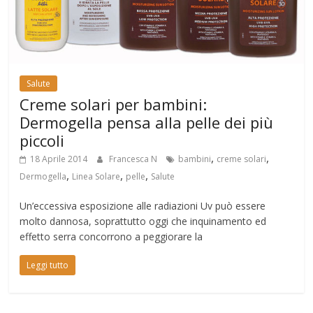
Salute
Creme solari per bambini:
Dermogella pensa alla pelle dei più
piccoli
,
,
18 Aprile 2014
Francesca N
bambini
creme solari
,
,
,
Dermogella
Linea Solare
pelle
Salute
Un’eccessiva esposizione alle radiazioni Uv può essere
molto dannosa, soprattutto oggi che inquinamento ed
effetto serra concorrono a peggiorare la
Leggi tutto