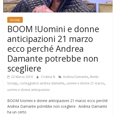
Mondo
Gossip
BOOM !Uomini e donne
anticipazioni 21 marzo
ecco perché Andrea
Damante potrebbe non
scegliere
,
22 Marzo 2016
Cristina N
Andrea Damante
Bimbi
,
,
,
Gossip
corteggiatrici andrea damante
uomini e donne 21 marzo
uomini e donne anticipazioni
BOOM !Uomini e donne anticipazioni 21 marzo ecco perché
Andrea Damante potrebbe non scegliere . Andrea Damante
ha un certo