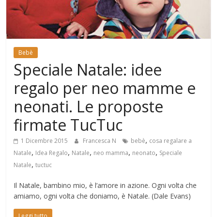
Mondo
Bebè
Speciale Natale: idee
regalo per neo mamme e
neonati. Le proposte
firmate TucTuc
,
1 Dicembre 2015
Francesca N
bebè
cosa regalare a
,
,
,
,
,
Natale
Idea Regalo
Natale
neo mamma
neonato
Speciale
,
Natale
tuctuc
Il Natale, bambino mio, è l’amore in azione. Ogni volta che
amiamo, ogni volta che doniamo, è Natale. (Dale Evans)
Leggi tutto