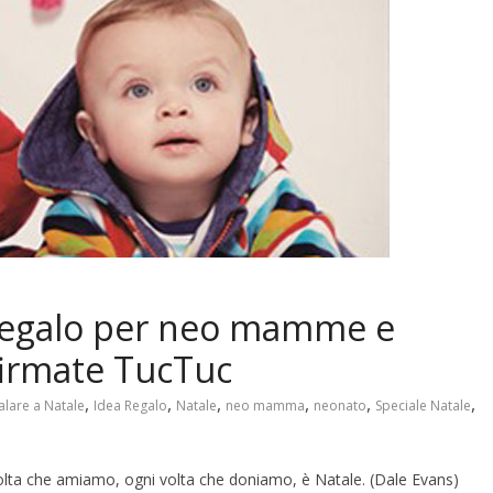
 regalo per neo mamme e
firmate TucTuc
,
,
,
,
,
,
alare a Natale
Idea Regalo
Natale
neo mamma
neonato
Speciale Natale
volta che amiamo, ogni volta che doniamo, è Natale. (Dale Evans)