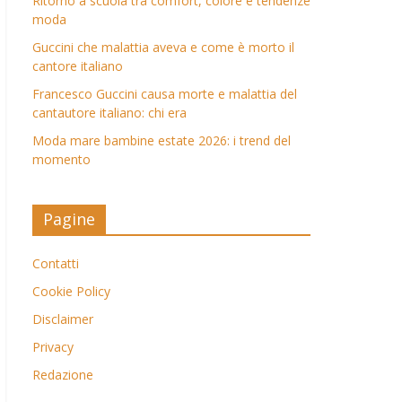
Ritorno a scuola tra comfort, colore e tendenze
moda
Guccini che malattia aveva e come è morto il
cantore italiano
Francesco Guccini causa morte e malattia del
cantautore italiano: chi era
Moda mare bambine estate 2026: i trend del
momento
Pagine
Contatti
Cookie Policy
Disclaimer
Privacy
Redazione