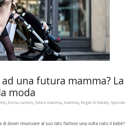
le ad una futura mamma? La
lla moda
,
,
,
,
,
ebè
borsa cambio
futura mamma
mamme
Regali di Natale
Speciale
di dover rinunciare al suo lato fashion una volta nato il bebè?