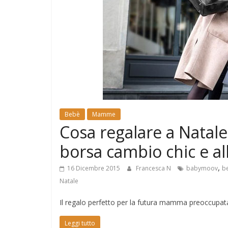
e
Mondo
Bebè
Mamme
Cosa regalare a Nata
borsa cambio chic e a
,
16 Dicembre 2015
Francesca N
babymoov
b
Natale
Il regalo perfetto per la futura mamma preoccupata 
Leggi tutto