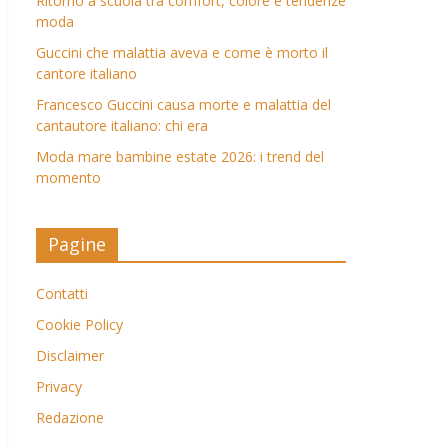
Ritorno a scuola tra comfort, colore e tendenze
moda
Guccini che malattia aveva e come è morto il
cantore italiano
Francesco Guccini causa morte e malattia del
cantautore italiano: chi era
Moda mare bambine estate 2026: i trend del
momento
Pagine
Contatti
Cookie Policy
Disclaimer
Privacy
Redazione