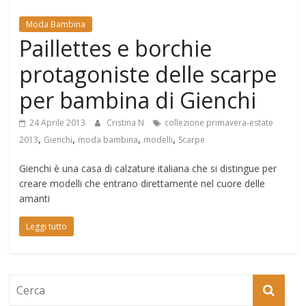
Mondo
Moda Bambina
Paillettes e borchie
protagoniste delle scarpe
per bambina di Gienchi
24 Aprile 2013
Cristina N
collezione primavera-estate
,
,
,
,
2013
Gienchi
moda bambina
modelli
Scarpe
Gienchi è una casa di calzature italiana che si distingue per
creare modelli che entrano direttamente nel cuore delle
amanti
Leggi tutto