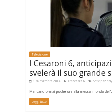
e
Mondo
Televisione
I Cesaroni 6, anticipaz
svelerà il suo grande 
19 Novembre 2014
Francesca N
Anticipazioni
Mancano ormai poche ore alla messa in onda dell’ul
Leggi tutto