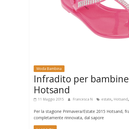
e
Mondo
Moda Bambina
Infradito per bambine:
Hotsand
,
11 Maggio 2015
Francesca N
estate
Hotsand
Per la stagione Primavera/Estate 2015 Hotsand, fr
completamente rinnovata, dal sapore