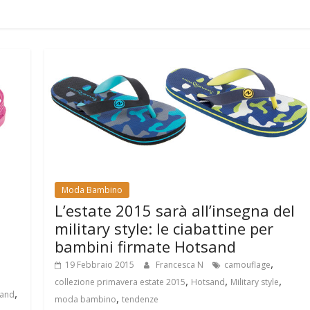
Moda Bambino
L’estate 2015 sarà all’insegna del
military style: le ciabattine per
bambini firmate Hotsand
,
19 Febbraio 2015
Francesca N
camouflage
,
,
,
collezione primavera estate 2015
Hotsand
Military style
,
and
,
moda bambino
tendenze