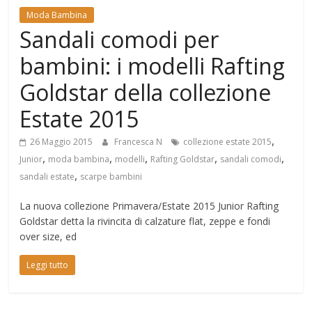
Mondo
Moda Bambina
Sandali comodi per
bambini: i modelli Rafting
Goldstar della collezione
Estate 2015
,
26 Maggio 2015
Francesca N
collezione estate 2015
,
,
,
,
,
Junior
moda bambina
modelli
Rafting Goldstar
sandali comodi
,
sandali estate
scarpe bambini
La nuova collezione Primavera/Estate 2015 Junior Rafting
Goldstar detta la rivincita di calzature flat, zeppe e fondi
over size, ed
Leggi tutto