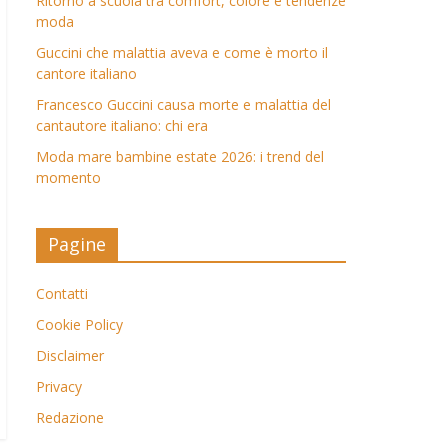
Ritorno a scuola tra comfort, colore e tendenze
moda
Guccini che malattia aveva e come è morto il
cantore italiano
Francesco Guccini causa morte e malattia del
cantautore italiano: chi era
Moda mare bambine estate 2026: i trend del
momento
Pagine
Contatti
Cookie Policy
Disclaimer
Privacy
Redazione