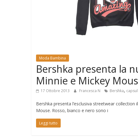
e
Mondo
Moda Bambina
Bershka presenta la n
Minnie e Mickey Mou
,
17 Ottobre 2013
Francesca N
Bershka
capsul
Bershka presenta l’esclusiva streetwear collection 
Mouse. Rosso, bianco e nero sono i
Leggi tutto