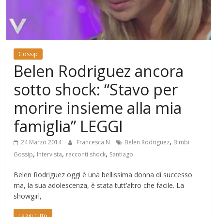
Mondo
Gossip
Belen Rodriguez ancora
sotto shock: “Stavo per
morire insieme alla mia
famiglia” LEGGI
,
24 Marzo 2014
Francesca N
Belen Rodriguez
Bimbi
,
,
,
Gossip
Intervista
racconti shock
Santiago
Belen Rodriguez oggi è una bellissima donna di successo
ma, la sua adolescenza, è stata tutt’altro che facile. La
showgirl,
Leggi tutto