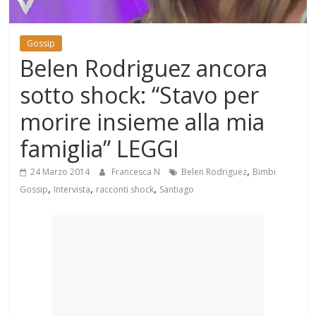
Mondo
Gossip
Belen Rodriguez ancora
sotto shock: “Stavo per
morire insieme alla mia
famiglia” LEGGI
,
24 Marzo 2014
Francesca N
Belen Rodriguez
Bimbi
,
,
,
Gossip
Intervista
racconti shock
Santiago