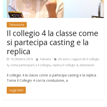
Mondo
Televisione
Il collegio 4 la classe come
si partecipa casting e la
replica
16 Ottobre 2019
Fabiana
chi sono i ragazzi de il collegio
,
,
,
4
come partecipare a il collegio
replica il collegio 4
televisione
Il collegio 4 la classe come si partecipa casting e la replica.
Torna Il Collegio 4 con la conduzione, a
Leggi tutto