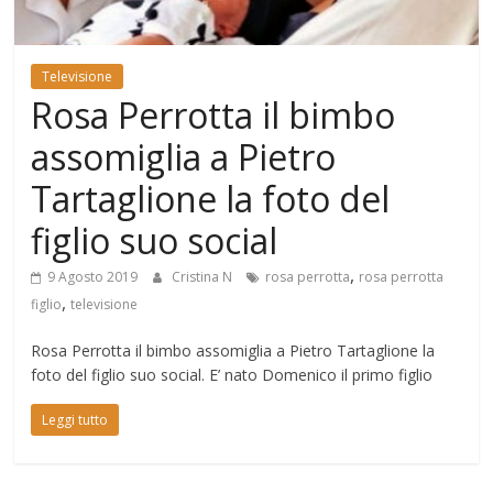
Mondo
Televisione
Rosa Perrotta il bimbo
assomiglia a Pietro
Tartaglione la foto del
figlio suo social
,
9 Agosto 2019
Cristina N
rosa perrotta
rosa perrotta
,
figlio
televisione
Rosa Perrotta il bimbo assomiglia a Pietro Tartaglione la
foto del figlio suo social. E’ nato Domenico il primo figlio
Leggi tutto