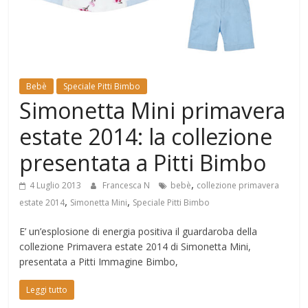
Mondo
Bebè
Speciale Pitti Bimbo
Simonetta Mini primavera
estate 2014: la collezione
presentata a Pitti Bimbo
,
4 Luglio 2013
Francesca N
bebè
collezione primavera
,
,
estate 2014
Simonetta Mini
Speciale Pitti Bimbo
E’ un’esplosione di energia positiva il guardaroba della
collezione Primavera estate 2014 di Simonetta Mini,
presentata a Pitti Immagine Bimbo,
Leggi tutto