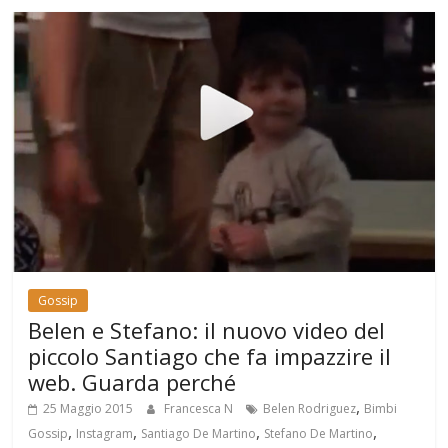
Gossip
Belen e Stefano: il nuovo video del
piccolo Santiago che fa impazzire il
web. Guarda perché
,
25 Maggio 2015
Francesca N
Belen Rodriguez
Bimbi
,
,
,
,
Gossip
Instagram
Santiago De Martino
Stefano De Martino