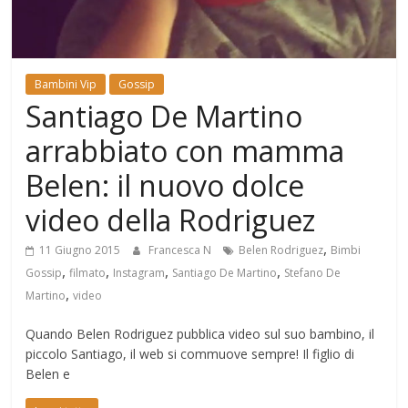
Mondo
Bambini Vip
Gossip
Santiago De Martino
arrabbiato con mamma
Belen: il nuovo dolce
video della Rodriguez
,
11 Giugno 2015
Francesca N
Belen Rodriguez
Bimbi
,
,
,
,
Gossip
filmato
Instagram
Santiago De Martino
Stefano De
,
Martino
video
Quando Belen Rodriguez pubblica video sul suo bambino, il
piccolo Santiago, il web si commuove sempre! Il figlio di
Belen e