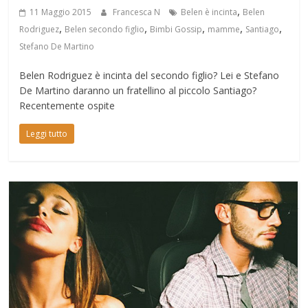
,
11 Maggio 2015
Francesca N
Belen è incinta
Belen
,
,
,
,
,
Rodriguez
Belen secondo figlio
Bimbi Gossip
mamme
Santiago
Stefano De Martino
Belen Rodriguez è incinta del secondo figlio? Lei e Stefano
De Martino daranno un fratellino al piccolo Santiago?
Recentemente ospite
Leggi tutto