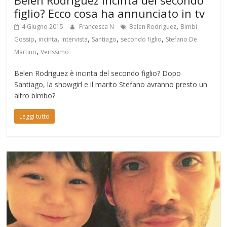
figlio? Ecco cosa ha annunciato in tv
,
4 Giugno 2015
Francesca N
Belen Rodriguez
Bimbi
,
,
,
,
,
Gossip
incinta
Intervista
Santiago
secondo figlio
Stefano De
,
Martino
Verissimo
Belen Rodriguez è incinta del secondo figlio? Dopo
Santiago, la showgirl e il marito Stefano avranno presto un
altro bimbo?
Leggi tutto