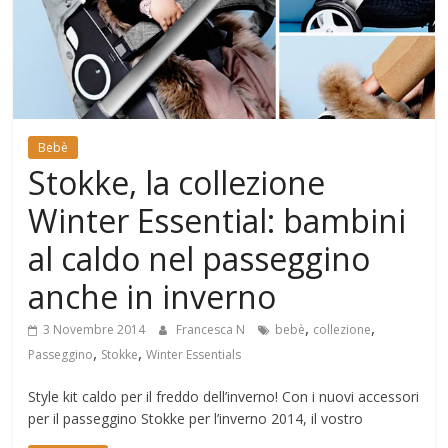
Mondo
Bebè
Stokke, la collezione
Winter Essential: bambini
al caldo nel passeggino
anche in inverno
,
,
3 Novembre 2014
Francesca N
bebè
collezione
,
,
Passeggino
Stokke
Winter Essentials
Style kit caldo per il freddo dell’inverno! Con i nuovi accessori
per il passeggino Stokke per l’inverno 2014, il vostro