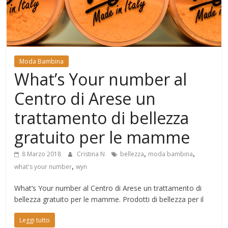
Mondo
Moda Bambina
What’s Your number al
Centro di Arese un
trattamento di bellezza
gratuito per le mamme
,
,
8 Marzo 2018
Cristina N
bellezza
moda bambina
,
what's your number
wyn
What’s Your number al Centro di Arese un trattamento di
bellezza gratuito per le mamme. Prodotti di bellezza per il
Leggi tutto