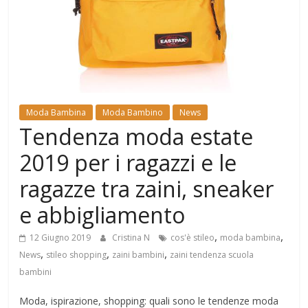
Mondo
Moda Bambina
Moda Bambino
News
Tendenza moda estate
2019 per i ragazzi e le
ragazze tra zaini, sneaker
e abbigliamento
,
,
12 Giugno 2019
Cristina N
cos'è stileo
moda bambina
,
,
,
News
stileo shopping
zaini bambini
zaini tendenza scuola
bambini
Moda, ispirazione, shopping: quali sono le tendenze moda