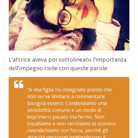
L’attrice aveva poi sottolineato l’importanza
dell’impegno civile con queste parole:
“A mia figlia ho insegnato presto che
non serve limitarsi a commentare:
bisogna esserci. Condividiamo una
sensibilità comune e un modo di
esprimerci pacato ma fermo. Non
insultiamo e non cerchiamo lo scontro:
rivendichiamo con forza, perché gli
attacchi personali indeboliscono il