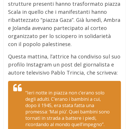
strutture presenti hanno trasformato piazza
Scala in quello che i manifestanti hanno
ribattezzato “piazza Gaza”. Già lunedì, Ambra
e Jolanda avevano partecipato al corteo
organizzato per lo sciopero in solidarietà
con il popolo palestinese.
Questa mattina, l’attrice ha condiviso sul suo
profilo Instagram un post del giornalista e
autore televisivo Pablo Trincia, che scriveva:
“Ieri notte in piazza non c’erano solo
degli adulti. C’erano i bambini a cui,
dopo il 1945, era stata fatta una
promessa: ‘Mai più’. Quei bambini sono
tornati in strada a battere i piedi,
ricordando al mondo quell’impegno”
.